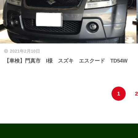
2021年2月10日
【車検】門真市 I様 スズキ エスクード TD54W
1
2