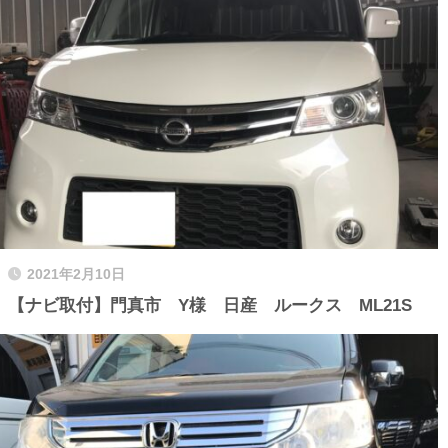
2021年2月10日
【ナビ取付】門真市 Y様 日産 ルークス ML21S