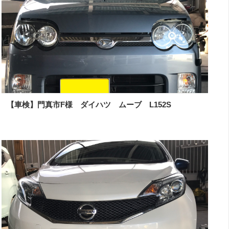
【車検】門真市F様 ダイハツ ムーブ L152S