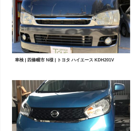
車検 | 四條畷市 N様 | トヨタ ハイエース KDH201V