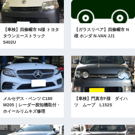
【車検】四條畷市 N様 トヨタ
【ガラスリペア】四條畷市 N
タウンエーストラック
様 ホンダ N-VAN JJ1
S402U
メルセデス・ベンツ C180
【車検】門真市F様 ダイハ
W205｜レーダー探知機取付・
ツ ムーブ L152S
ホイールリムキズ修理