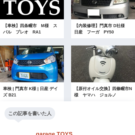
【車検】四条畷市 M様 ス
【内装修理】門真市 D社様
バル プレオ RA1
日産 フーガ PY50
車検 | 門真市 K様 | 日産 デイ
【原付オイル交換】四條畷市N
ズ B21
様 ヤマハ ジョルノ
この記事を書いた人
garage TOYS