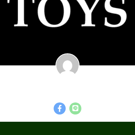
garage TOYS
HOME