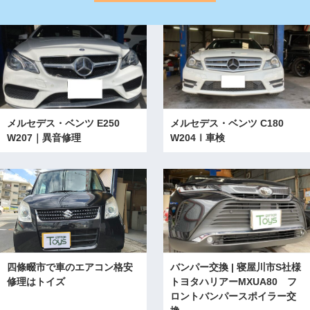
メルセデス・ベンツ E250
メルセデス・ベンツ C180
W207｜異音修理
W204Ⅰ車検
四條畷市で車のエアコン格安
バンパー交換 | 寝屋川市S社様
修理はトイズ
トヨタハリアーMXUA80 フ
ロントバンパースポイラー交