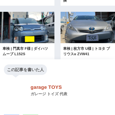
換
車検 | 門真市 F様 | ダイハツ
車検 | 枚方市 U様 | トヨタ プ
ムーブ L152S
リウスα ZVW41
この記事を書いた人
garage TOYS
ガレージ トイズ 代表