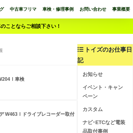
グ
中古車フリマ
車検・修理事例
お問い合わせ
事業概要
車のことならご相談下さい！
トイズのお仕事日
報
記
お知らせ
W204Ⅰ車検
イベント・キャン
ペーン
カスタム
デ W463Ⅰドライブレコーダー取付
ナビ･ETCなど電装
品取付事例